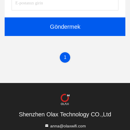
Göndermek
1
Shenzhen Olax Technology CO.,Ltd
anna@olaxwifi.com