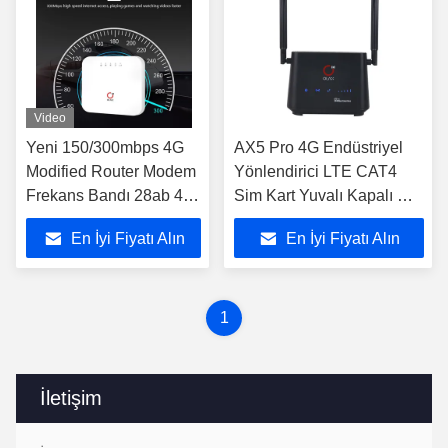
Video
Yeni 150/300mbps 4G
AX5 Pro 4G Endüstriyel
Modified Router Modem
Yönlendirici LTE CAT4
Frekans Bandı 28ab 4G
Sim Kart Yuvalı Kapalı Wifi
LTE Wifi Router
Yönlendirici
En İyi Fiyatı Alın
En İyi Fiyatı Alın
1
İletişim