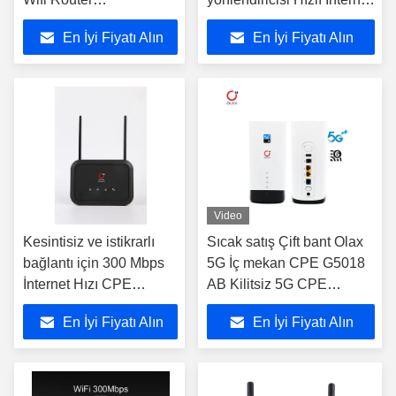
186*50*159mm Sim Kart
Erişimi için WPA-PSK
En İyi Fiyatı Alın
En İyi Fiyatı Alın
yuvası
Şifreleme Tipi CPE Wifi
yönlendiricisi
Video
Kesintisiz ve istikrarlı
Sıcak satış Çift bant Olax
bağlantı için 300 Mbps
5G İç mekan CPE G5018
İnternet Hızı CPE
AB Kilitsiz 5G CPE
Kablosuz Yönlendirici
Yönlendiricisi Mobil
En İyi Fiyatı Alın
En İyi Fiyatı Alın
Kablosuz Modem CPE
SIM Kartlı Kablosuz
Modem