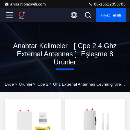
anna@olaxwifi.com
86-15622853785
Fiyat Teklifi
Anahtar Kelimeler [ Cpe 2 4 Ghz
External Antennas ] Eşleşme 8
Ürünler
Evde
>
Ürünler
>
Cpe 2 4 Ghz External Antennas Çevrimiçi Üretici