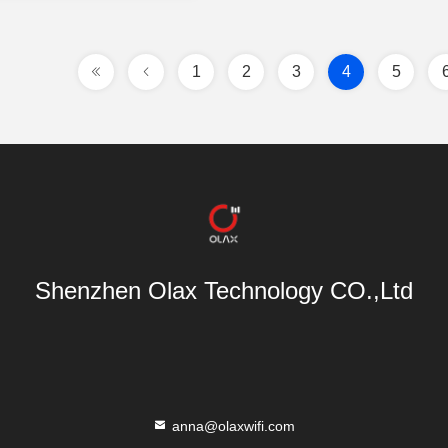
1
2
3
4
5
Shenzhen Olax Technology CO.,Ltd
anna@olaxwifi.com