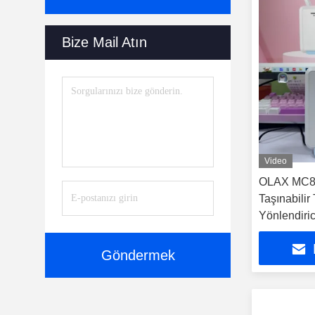
Bize Mail Atın
Video
OLAX MC80
Taşınabilir
Yönlendiric
B1/3/7/8/20
Göndermek