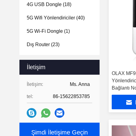
4G USB Dongle
(18)
5G Wifi Yönlendiriciler
(40)
5G Wi-Fi Dongle
(1)
Dış Router
(23)
İletişim
OLAX MF92
Yönlendiri
İletişim:
Ms. Anna
Bağlantı 
tel:
86-15622853785
Şimdi İletişime Geçin