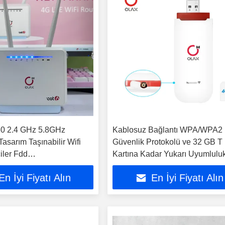
 2.4 GHz 5.8GHz
Kablosuz Bağlantı WPA/WPA2
 Tasarım Taşınabilir Wifi
Güvenlik Protokolü ve 32 GB T
iler Fdd
Kartına Kadar Yukarı Uyumluluk
/28/38/40 /41
Taşınabilir Wifi Yönlendiriciler
En İyi Fiyatı Alın
En İyi Fiyatı Alın