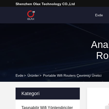
Shenzhen Olax Technology CO.,Ltd
Evde
Anah
Ro
Evde
>
Ürünler
>
Portable Wifi Routers Çevrimiçi Üretici
Kategori
Taşınabilir Wifi Yönlendiriciler