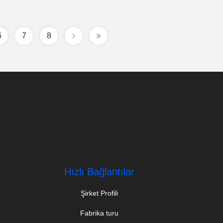
6
7
8
Hızlı Bağlantılar
Şirket Profili
Fabrika turu