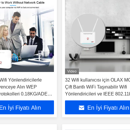
Video
Wifi Yönlendiricilerle
32 Wifi kullanıcısı için OLAX 
venceye Alın WEP
Çift Bantlı WiFi Taşınabilir Wifi
rotokolleri 0.18KG/ADET
Yönlendiricileri ve IEEE 802.11
varı İşlevi
En İyi Fiyatı Alın
En İyi Fiyatı Alın