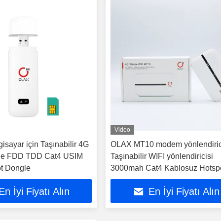
Video
gisayar için Taşınabilir 4G
OLAX MT10 modem yönlendiric
e FDD TDD Cat4 USIM
Taşınabilir WIFI yönlendiricisi
ot Dongle
3000mah Cat4 Kablosuz Hotsp
LTE wifi Mobil yönlendiricisi
En İyi Fiyatı Alın
En İyi Fiyatı Alın