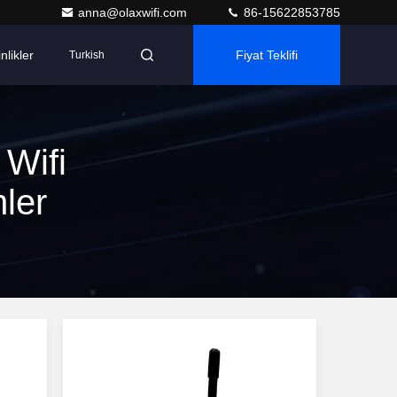
anna@olaxwifi.com
86-15622853785
nlikler
Fiyat Teklifi
Turkish
 Wifi
ler