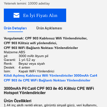
Yetenek temini: 10000 adet/ay
En İyi Fiyatı Alın
Ürün Detayları
Ürün Açıklaması
Vurgulamak:
CPF 903 Kablosuz Wifi Yönlendiriciler
,
CPF 903 Kilitsiz wifi yönlendirici
,
CPF 903 WiFi Bağlantı Noktası Yönlendiriciler
Malzeme:
ABS
pil:
3000 mAh lityum pil
Garanti:
1 yıl /12 ay
Renk:
Beyaz veya siyah
Destek:
4 anten
İsim:
Kapalı WiFi Yönlendirici
Kilidi Açılmış Kablosuz Wifi Yönlendiriciler 3000mAh Cat4
CPF 903 ile CPE WiFi Bağlantı Noktası Yönlendiriciler
3000mAh Pil Cat4 CPF 903 ile 4G Kilitsiz CPE WiFi
Hotspot Yönlendiriciler
Ürün Özellikleri
1.44 inç akıllı renkli ekran, görüntü sinyali gücü, veri kullanımı,