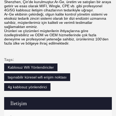
Shenzhen, Çin'de kurulmuştur.Ar-Ge, üretim ve satışları bir araya
getirir ve esas olarak MIFI, Wingle, CPE vb. gibi profesyonel
4G/5G kablosuz iletişim cihazlarının tedarikiyle uğraşır.
Ar-Ge ekibinin çekirdeği, olgun kalite kontrol yönetim sistemi ve
eksiksiz tedarik zinciri sistemi olarak bir dizi endüstri uzmanına
sahibiz, müşterilerimiz için kaliteli ve verimli teslimatlar
sağlamaktan eminiz.
Ürünleri ve çözümleri müşterilerin ihtiyaçlarına göre
özelleştirebiliriz ve ODM ve OEM hizmetlerinde çok fazla
deneyime ve profesyonel yeteneğe sahibiz, ürünlerimiz 100'den
fazla ülke ve bölgeye ihraç edilmektedir.
Tags:
Kablosuz Wifi Yönlendiriciler
taşınabilir küresel wifi erişim noktası
4g kablosuz yönlendirici
İletişim