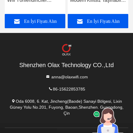
Wifi Yönlendiriciler
Modem Kilitsiz Taşınabilir
4000mah Destek VPN 4G
Yönlendirici Mini 4g Lte
Wifi Yönlendiriciler
Cat4 150m
En İyi Fiyatı Alın
En İyi Fiyatı Alın
B2/3/4/5/7/8/13/28ab
Shenzhen Olax Technology CO.,Ltd
anna@olaxwifi.com
86-15622853785
Oda 6008, 6. Kat, Jincheng(Baode) Sanayi Bölgesi, Lixin
Güney Yolu No.201, Fuyong, Baoan,Shenzhen. Guangdong,
Çin