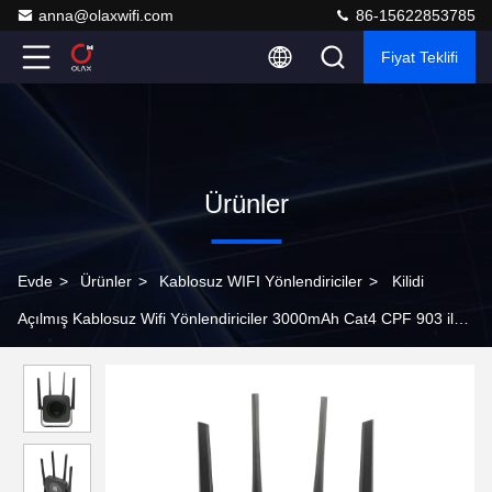
anna@olaxwifi.com
86-15622853785
Fiyat Teklifi
Ürünler
Evde
>
Ürünler
>
Kablosuz WIFI Yönlendiriciler
>
Kilidi
Açılmış Kablosuz Wifi Yönlendiriciler 3000mAh Cat4 CPF 903 ile
CPE WiFi Bağlantı Noktası Yönlendiriciler