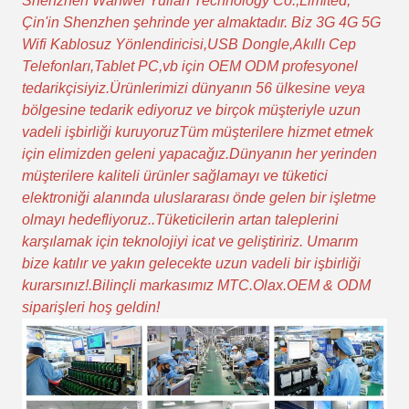
Shenzhen Wanwei Yulian Technology Co.,Limited,
Çin'in Shenzhen şehrinde yer almaktadır. Biz 3G 4G 5G
Wifi Kablosuz Yönlendiricisi,USB Dongle,Akıllı Cep
Telefonları,Tablet PC,vb için OEM ODM profesyonel
tedarikçisiyiz.Ürünlerimizi dünyanın 56 ülkesine veya
bölgesine tedarik ediyoruz ve birçok müşteriyle uzun
vadeli işbirliği kuruyoruzTüm müşterilere hizmet etmek
için elimizden geleni yapacağız.Dünyanın her yerinden
müşterilere kaliteli ürünler sağlamayı ve tüketici
elektroniği alanında uluslararası önde gelen bir işletme
olmayı hedefliyoruz..Tüketicilerin artan taleplerini
karşılamak için teknolojiyi icat ve geliştiririz. Umarım
bize katılır ve yakın gelecekte uzun vadeli bir işbirliği
kurarsınız!.Bilinçli markasımız MTC.Olax.OEM & ODM
siparişleri hoş geldin!