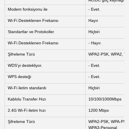
AC/DC güç kaynağı: 
Modem fonksiyonu ile
- Evet.
Wi-Fi Desteklenen Frekansı
Hayır
Standartlar ve Protokoller
Hiçbiri
Wi-Fi Desteklenen Frekansı
- Hayır.
Şifreleme Türü
WPA2-PSK, WPA2, W
WDS'yi destekliyor.
- Evet.
WPS desteği
- Evet.
Wi-Fi iletim standardı
Hiçbiri
Kablolu Transfer Hızı
10/100/1000Mbps
2.4G Wi-Fi iletim hızı
1200 Mbps
Şifreleme Türü
WPA2-PSK, WPA-PSK, 
WPA3-Personal