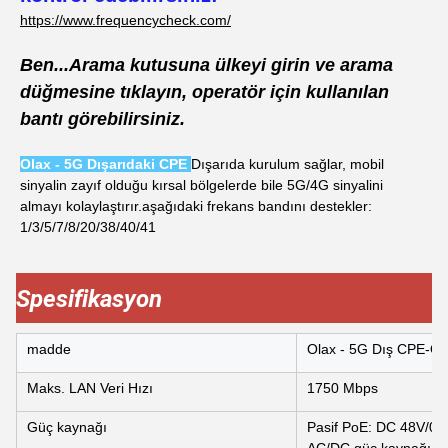
https://www.frequencycheck.com/
Ben...
Arama kutusuna ülkeyi girin ve arama
düğmesine tıklayın, operatör için kullanılan
bantı görebilirsiniz.
Olax - 5G Dışarıdaki CPE
Dışarıda kurulum sağlar, mobil
sinyalin zayıf olduğu kırsal bölgelerde bile 5G/4G sinyalini
almayı kolaylaştırır.
aşağıdaki frekans bandını destekler:
1/3/5/7/8/20/38/40/41
Spesifikasyon
madde
Olax - 5G Dış CPE-O
Maks. LAN Veri Hızı
1750 Mbps
Güç kaynağı
Pasif PoE: DC 48V/0.