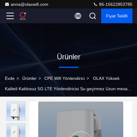
anna@olaxwifi.com
86-15622853785
Fiyat Teklifi
Ürünler
Evde
>
Ürünler
>
CPE Wifi Yönlendirici
>
OLAX Yüksek
Kaliteli Kablosuz 5G LTE Yönlendiricisi Su geçirmez Uzun mesafe
Ev FWA 5G Dışarıda CPE SIM Kartlı NSA SA Ağı