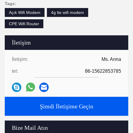
Tags:
Açık Wifi Modem
4g lte wifi modem
CPE Wifi Router
İletişim
İletişim:
Ms. Anna
tel:
86-15622853785
Şimdi İletişime Geçin
Bize Mail Atın