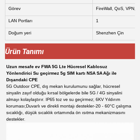
Görev
FireWall, QoS, VPN, SD
LAN Portları
1
Doğum yeri
Shenzhen Çin
Ürün Tanımı
Uzun mesafe ev FWA 5G Lte Hücresel Kablosuz
Yönlendirici Su geçirmez 5g SIM kartı NSA SA Ağı ile
Dışarıdaki CPE
5G Outdoor CPE, dış mekan kurulumunu sağlar, hücresel
sinyalin zayıf olduğu kırsal bölgelerde bile 5G / 4G sinyalini
almayı kolaylaştırır. IP65 toz ve su geçirmez; 6KV Yıldırım
koruması;Duvarlı ve direkli montajı destekler-20 - 60°C çalışma
sıcaklığı, düşük sıcaklık ortamında ön ısıtma mekanizmasını
destekler.