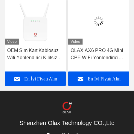
Video
Video
OEM Sim Kart Kablosuz
OLAX AX6 PRO 4G Mini
Wifi Yönlendirici Kilitsiz
CPE WiFi Yönlendirici
4G Yönlendirici RJ45
4000mah Pil Gücü
PORT OLAX AX6 PRO
Modem TTL/ IMEI
En İyi Fiyatı Alın
En İyi Fiyatı Alın
Shenzhen Olax Technology CO.,Ltd