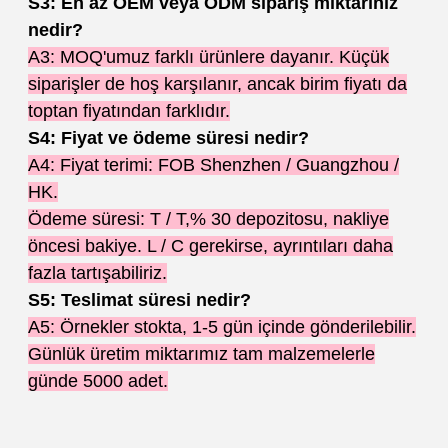
S3: En az OEM veya ODM sipariş miktarınız
nedir?
A3: MOQ'umuz farklı ürünlere dayanır. Küçük
siparişler de hoş karşılanır, ancak birim fiyatı da
toptan fiyatından farklıdır.
S4: Fiyat ve ödeme süresi nedir?
A4: Fiyat terimi: FOB Shenzhen / Guangzhou /
HK.
Ödeme süresi: T / T,% 30 depozitosu, nakliye
öncesi bakiye. L / C gerekirse, ayrıntıları daha
fazla tartışabiliriz.
S5: Teslimat süresi nedir?
A5: Örnekler stokta, 1-5 gün içinde gönderilebilir.
Günlük üretim miktarımız tam malzemelerle
günde 5000 adet.