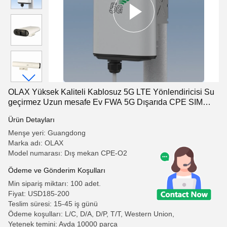
OLAX Yüksek Kaliteli Kablosuz 5G LTE Yönlendiricisi Su
geçirmez Uzun mesafe Ev FWA 5G Dışarıda CPE SIM
Kartlı NSA SA Ağı
Ürün Detayları
Menşe yeri: Guangdong
Marka adı: OLAX
Model numarası: Dış mekan CPE-O2
Ödeme ve Gönderim Koşulları
Min sipariş miktarı: 100 adet.
Fiyat: USD185-200
Teslim süresi: 15-45 iş günü
Ödeme koşulları: L/C, D/A, D/P, T/T, Western Union,
Yetenek temini: Ayda 10000 parça